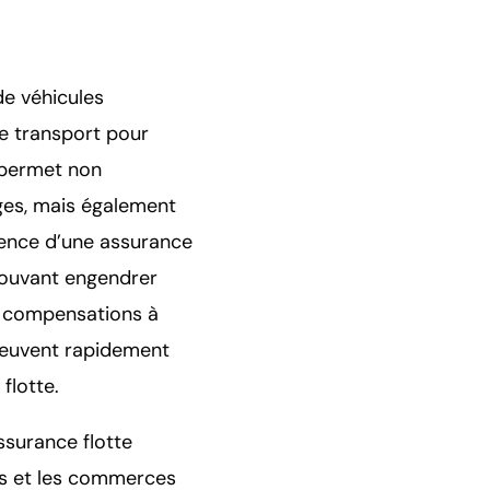
de véhicules
e transport pour
e permet non
ges, mais également
bsence d’une assurance
 pouvant engendrer
de compensations à
 peuvent rapidement
flotte.
ssurance flotte
ises et les commerces