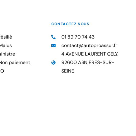
CONTACTEZ NOUS
ésilié
01 89 70 74 43
Malus
contact@autoproassur.fr
inistre
4 AVENUE LAURENT CELY,
Non paiement
92600 ASNIERES-SUR-
RO
SEINE