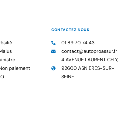
CONTACTEZ NOUS
ésilié
01 89 70 74 43
Malus
contact@autoproassur.fr
inistre
4 AVENUE LAURENT CELY,
Non paiement
92600 ASNIERES-SUR-
RO
SEINE